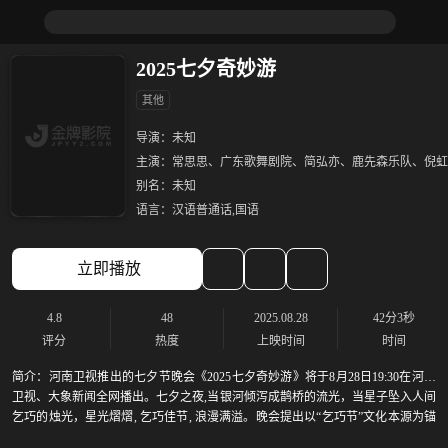
2025七夕奇妙游
其他
导演：
未知
主演：
常思思、广东歌舞剧院、简弘亦、鹿先森乐队、倪虹
别名：
未知
语言：
汉语普通话,国语
立即播放
4.8
48
2025.08.28
42分3秒
评分
热度
上映时间
时间
简介：
河南卫视推出的七夕节晚会《2025七夕奇妙游》将于8月28日19:30在河南
卫视、大象新闻全网播出。七夕之夜,当银河倾泻成鹊桥的流光，当星子坠入人间
乞巧的烛光，星光熠熠, 乞巧佳节, 浪漫满溢。晚会提出以“乞巧节”文化本源为锚
点，提出“向上而生，「巧」而新生”的核心主题，倪虹洁、鹿先森乐队等官宣加