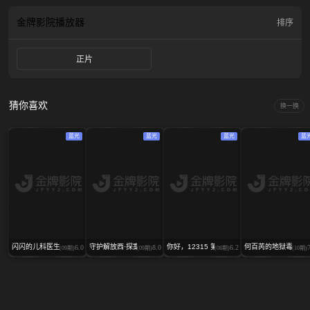
盟。
金牌影院
播放器
排序
正片
猜你喜欢
换一换
蓝光
蓝光
蓝光
蓝
闪闪的儿科医生 第四季
守护解放西·探案季
你好，12315 第二季
何百芮的地狱毒白 第
6.0
8.0
6.2
(09期)
(09期)
(08期)
(10期)